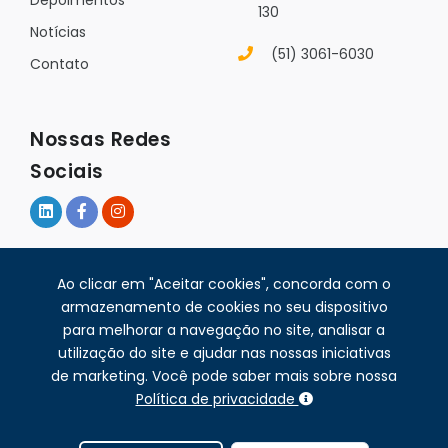
130
Notícias
(51) 3061-6030
Contato
Nossas Redes
Sociais
Política de
Ao clicar em "Aceitar cookies", concorda com o
[X]
privacidade
armazenamento de cookies no seu dispositivo
para melhorar a navegação no site, analisar a
utilização do site e ajudar nas nossas iniciativas
© Pré Infra - Pré-fabricados
2026 - Desenvolvido por
de marketing. Você pode saber mais sobre nossa
Política de privacidade
TRENDMKT