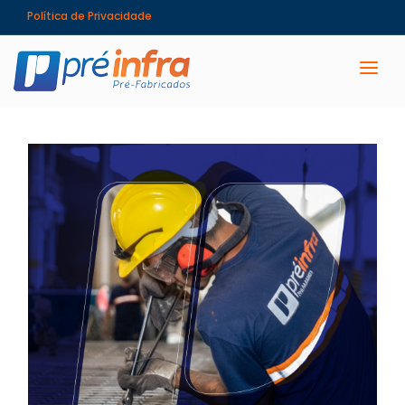
Política de Privacidade
PRÉ-INFRA
SOLUÇÕES
OBRAS
VANTAGENS
MARCAS QUE CONFIAM
DEPOIMENTOS
NOTÍCIAS
CONTATO