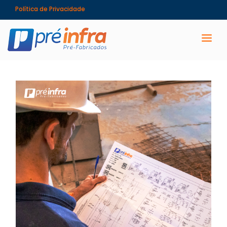
Política de Privacidade
PRÉ-INFRA
SOLUÇÕES
OBRAS
VANTAGENS
MARCAS QUE CONFIAM
DEPOIMENTOS
NOTÍCIAS
CONTATO